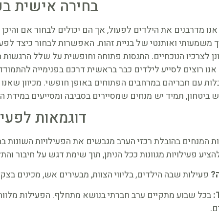
בחירה אישית בפ
אנו מדרבנים את הילדים לפעול, אך הם יכולים לבחור אם והיכ
 משמעותי ואותנטי של בניית זהות. האפשרות לבחור כיצד לפעו
ונן לצרכיו הנוכחיים. התנסות פתוחה וחופשית על שלל הרגשות
 אנו רוצים לסייע לילדים כבר בראשית דרכם בפנימייה להתמוד
ות עם חבריהם במרחבים הפתוחים באופן חופשי. מכיוון שאנו מא
 ביטחון, תמיד יש מנחים שמסיירים בסביבה ומסייעים במידת הצ
דוגמאות לפעיל
ת המנחים בהובלת רכזי הערב מגבשים את הפעילויות השונות בה
יע פעילויות מגוונות ככל הניתן, תוך שימת דגש על חיבור והתל
?
פעילות שבה הילדים, בליווי הצוות, מבעירים אש, מכינים בצק 
בכל שבוע מתקיים ערב חברתי בנושא מתחלף. הפעילות מלווה ב
ם.