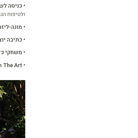
• כניסה לש
ולטיפוח הגו
• מונה-ליזה
• כתיבה יוצ
• משחקי כד
• Baking from The Art: