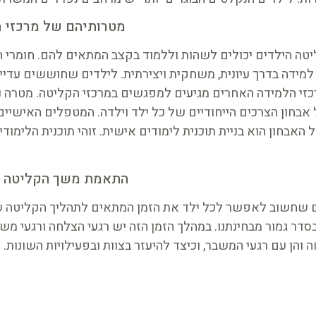
מטרותיהם של מרכזי 
טה הילדים יכולים לשהות וללמוד בקצב המתאים להם. חומרי הל
ידה בדרך עיונית, משחקית ויצירתית. לילדים שחוששים עדיין 
כזי הלמידה האחרים מגיעים למפגשים במרכזי הקליטה. מטרה 
חון הצרכים הייחודיים של כל ילד וילדה. המטפלים האישיים ו
האבחון הוא בניית תוכנית לימודים אישית. זוהי תוכנית הלימ
התאמת משך הקליטה ל
ם שחשוב לאפשר לכל ילד את הזמן המתאים לתהליך הקליטה של
סדר גמור מבחינתנו. במהלך הזמן הזה יש רגעי הצלחה ורגעי מ
 והן עם רגעי המשבר, וכיצד להיעזר בצוות ובפעילויות השונות.