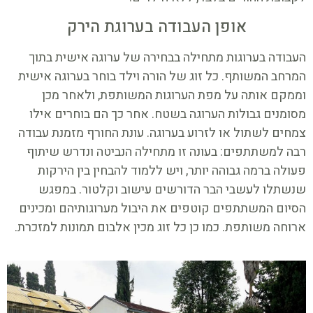
אופן העבודה בערוגת הירק
העבודה בערוגות מתחילה בבחירה של ערוגה אישית בתוך
המרחב המשותף. כל זוג של הורה וילד בוחר בערוגה אישית
וממקם אותה על מפת הערוגות המשותפת, ולאחר מכן
מסומנים גבולות הערוגה בשטח. אחר כך הם בוחרים אילו
צמחים לשתול או לזרוע בערוגה. עונת החורף מזמנת עבודה
רבה למשתתפים: בעונה זו מתחילה הנביטה ונדרש שיתוף
פעולה ברמה גבוהה יותר, ויש ללמוד להבחין בין הירקות
שנשתלו לעשבי הבר הדורשים עישוב וקלטור. במפגש
הסיום המשתתפים קוטפים את היבול מערוגותיהם ומכינים
ארוחה משותפת. כמו כן כל זוג מכין אלבום תמונות למזכרת.